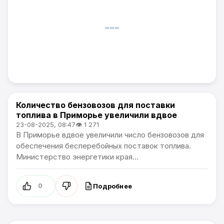
Количество бензовозов для поставки
Новости Приморского края
топлива в Приморье увеличили вдвое
23-08-2025, 08:47
👁 1 271
В Приморье вдвое увеличили число бензовозов для
обеспечения бесперебойных поставок топлива.
Министерство энергетики края...
Подробнее
0