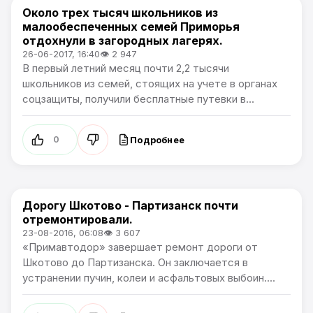
Около трех тысяч школьников из
Новости Приморского края
малообеспеченных семей Приморья
отдохнули в загородных лагерях.
26-06-2017, 16:40
👁 2 947
В первый летний месяц почти 2,2 тысячи
школьников из семей, стоящих на учете в органах
соцзащиты, получили бесплатные путевки в...
Подробнее
0
Дорогу Шкотово - Партизанск почти
Новости Приморского края
отремонтировали.
23-08-2016, 06:08
👁 3 607
«Примавтодор» завершает ремонт дороги от
Шкотово до Партизанска. Он заключается в
устранении пучин, колеи и асфальтовых выбоин....