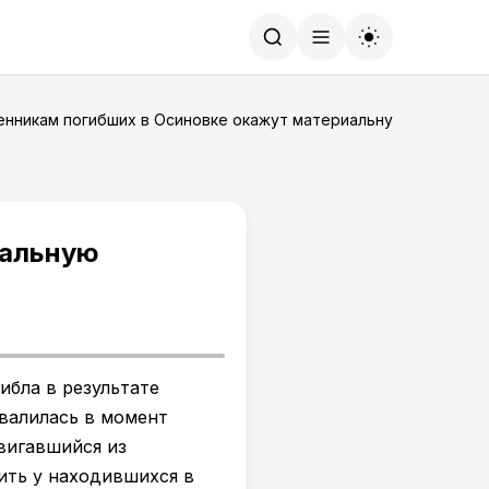
Найти
енникам погибших в Осиновке окажут материальную поддержк
иальную
ибла в результате
валилась в момент
вигавшийся из
ить у находившихся в