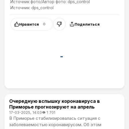
Источник фото/Автор фото: dps_control
Источник: dps_control
Нравится
Поделиться
0
Очередную вспышку коронавируса в
Новости Приморского края
Приморье прогнозируют на апрель
17-03-2025, 14:03
👁 1 701
В Приморье стабилизировалась ситуация с
заболеваемостью коронавирусом. Об этом