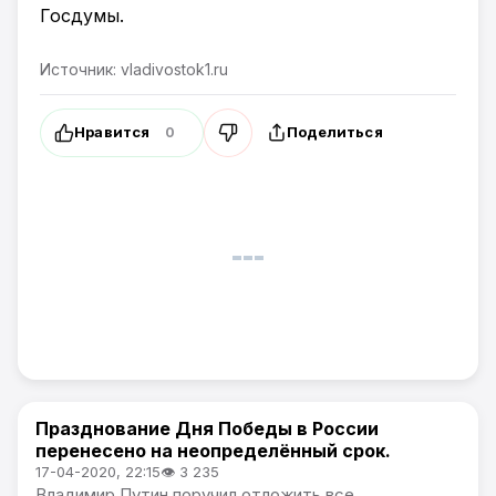
Госдумы.
Источник: vladivostok1.ru
Нравится
Поделиться
0
Празднование Дня Победы в России
Общество
перенесено на неопределённый срок.
17-04-2020, 22:15
👁 3 235
Владимир Путин поручил отложить все