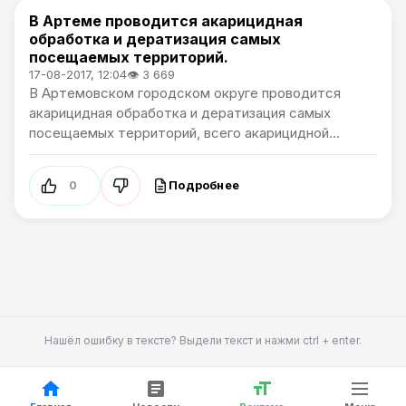
В Артеме проводится акарицидная
Общество
обработка и дератизация самых
посещаемых территорий.
17-08-2017, 12:04
👁 3 669
В Артемовском городском округе проводится
акарицидная обработка и дератизация самых
посещаемых территорий, всего акарицидной...
Подробнее
0
Нашёл ошибку в тексте? Выдели текст и нажми ctrl + enter.