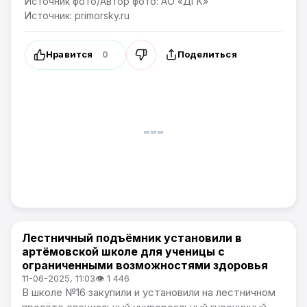
Источник фото/Автор фото: АО «ДГК»
Источник: primorsky.ru
Нравится
Поделиться
0
Лестничный подъёмник установили в
Общество
артёмовской школе для ученицы с
ограниченными возможностями здоровья
11-06-2025, 11:03
👁 1 446
В школе №16 закупили и установили на лестничном