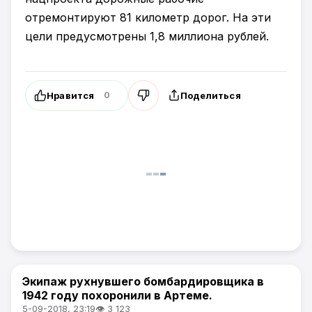
отремонтируют 81 километр дорог. На эти
цели предусмотрены 1,8 миллиона рублей.
Нравится
Поделиться
0
Экипаж рухнувшего бомбардировщика в
Общество
1942 году похоронили в Артеме.
5-09-2018, 23:19
👁 3 123