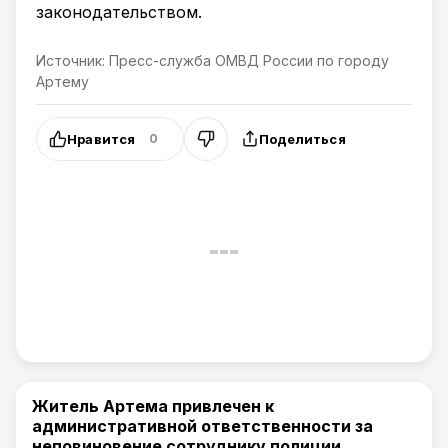
законодательством.
Источник: Пресс-служба ОМВД России по городу
Артему
Нравится
Поделиться
0
Житель Артема привлечен к
Происшествия
административной ответственности за
неповиновение сотруднику полиции