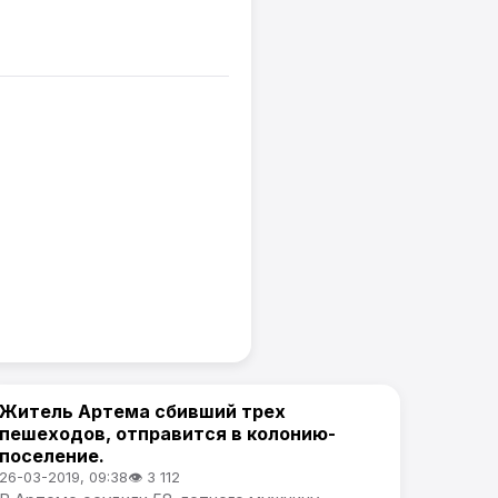
Житель Артема сбивший трех
Происшествия
пешеходов, отправится в колонию-
поселение.
26-03-2019, 09:38
👁 3 112