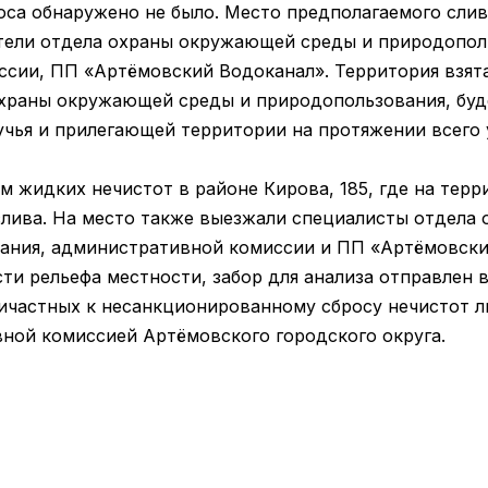
роса обнаружено не было. Место предполагаемого сли
тели отдела охраны окружающей среды и природопол
сии, ПП «Артёмовский Водоканал». Территория взята
храны окружающей среды и природопользования, буд
учья и прилегающей территории на протяжении всего 
м жидких нечистот в районе Кирова, 185, где на тер
лива. На место также выезжали специалисты отдела
ания, административной комиссии и ПП «Артёмовски
ти рельефа местности, забор для анализа отправлен 
ичастных к несанкционированному сбросу нечистот ли
ной комиссией Артёмовского городского округа.