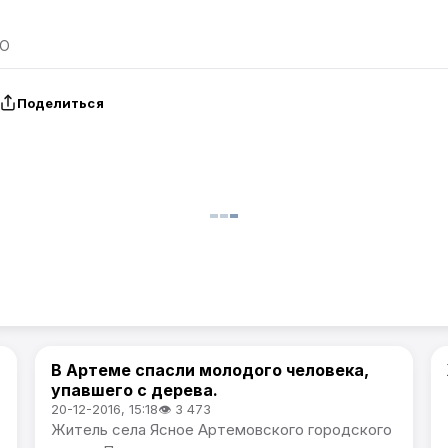
ГО
Поделиться
В Артеме спасли молодого человека,
Происшествия
упавшего с дерева.
20-12-2016, 15:18
👁 3 473
Житель села Ясное Артемовского городского