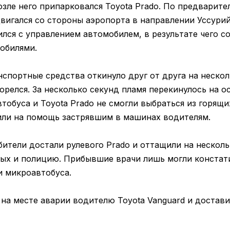
озле него припарковался Toyota Prado. По предварит
двигался со стороны аэропорта в направлении Уссури
лся с управлением автомобилем, в результате чего с
обилями.
спортные средства откинуло друг от друга на нескол
орелся. За несколько секунд пламя перекинулось на 
тобуса и Toyota Prado не смогли выбраться из горящ
ли на помощь застрявшим в машинах водителям.
тели достали рулевого Prado и оттащили на несколь
ых и полицию. Прибывшие врачи лишь могли констат
и микроавтобуса.
на месте аварии водителю Toyota Vanguard и достави